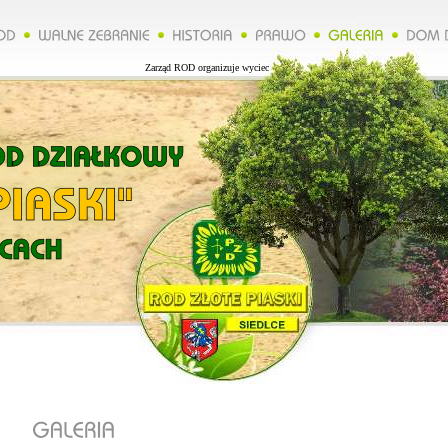
Zarząd ROD organizuje wycieczkę do Lublina więcej na naszej stronie.*****