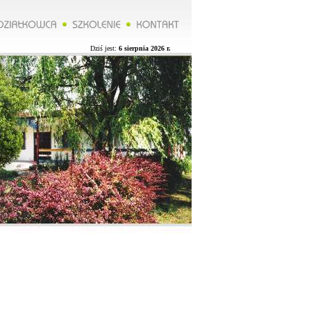
*****Zarząd ROD organizuje wycieczkę do Lublina więcej na naszej stronie.**********Zarząd ROD organizuje 
Dziś jest:
6 sierpnia 2026 r.