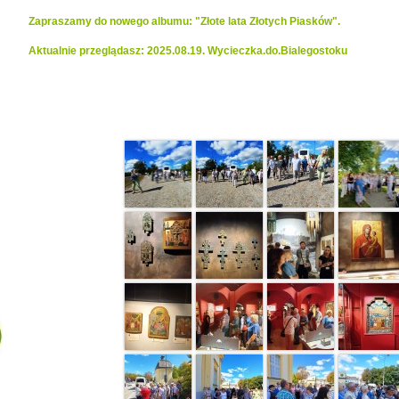
Zapraszamy do nowego albumu: "Złote lata Złotych Piasków".
Aktualnie przeglądasz: 2025.08.19. Wycieczka.do.Bialegostoku
Realizacje