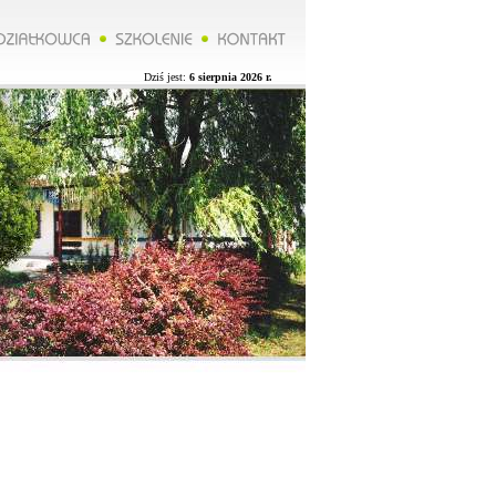
******Zarząd ROD organizuje wycieczkę do Lublina więcej na naszej stronie.**********Zarząd ROD organizuje
Dziś jest:
6 sierpnia 2026 r.