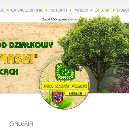
Zarząd ROD organizuje wycieczkę do Lublina więcej na naszej stronie.****