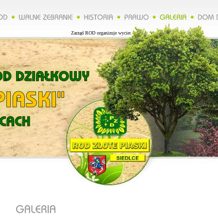
Zarząd ROD organizuje wycieczkę do Lublina więcej na naszej stronie.*****