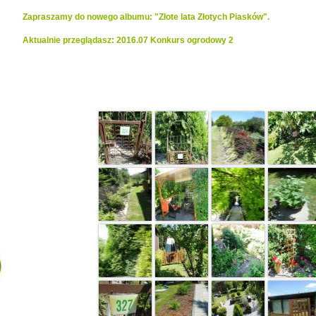
Zapraszamy do nowego albumu: "Złote lata Złotych Piasków".
Aktualnie przeglądasz: 2016.07 Konkurs ogrodowy 2
Realizacje