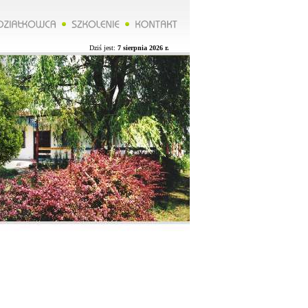
*****Zarząd ROD organizuje wycieczkę do Lublina więcej na naszej stronie.**********Zarząd ROD organizuje
Dziś jest:
7 sierpnia 2026 r.