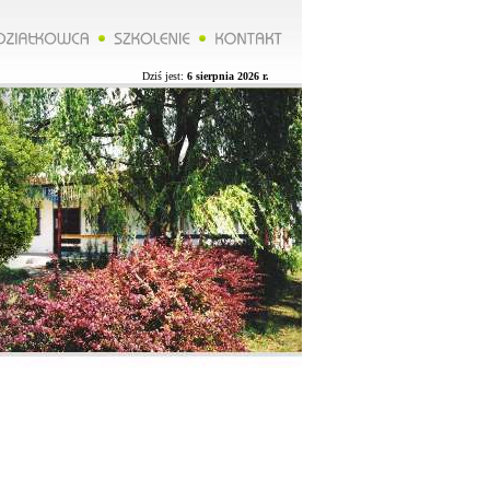
*****Zarząd ROD organizuje wycieczkę do Lublina więcej na naszej stronie.**********Zarząd ROD organizuje 
Dziś jest:
6 sierpnia 2026 r.