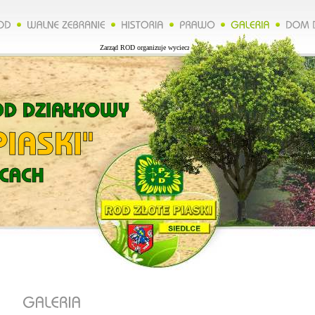
Zarząd ROD organizuje wycieczkę do Lublina więcej na naszej stronie.*****