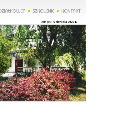
*******Zarząd ROD organizuje wycieczkę do Lublina więcej na naszej stronie.**********Zarząd ROD organizu
Dziś jest:
6 sierpnia 2026 r.