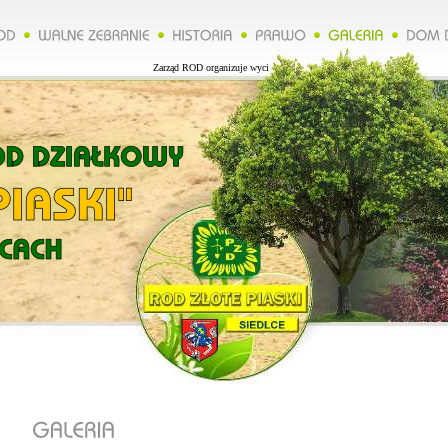
Zarząd ROD organizuje wycieczkę do Lublina więcej na naszej stronie.***