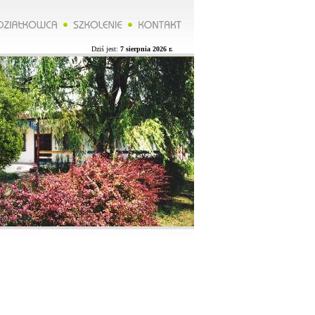
********Zarząd ROD organizuje wycieczkę do Lublina więcej na naszej stronie.**********Zarząd ROD organizu
Dziś jest:
7 sierpnia 2026 r.