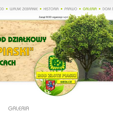
Zarząd ROD organizuje wycieczkę do Lublina więcej na naszej stronie.**