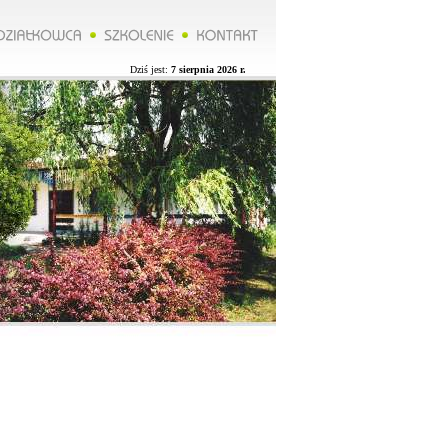
*****Zarząd ROD organizuje wycieczkę do Lublina więcej na naszej stronie.**********Zarząd ROD organizuje 
Dziś jest:
7 sierpnia 2026 r.