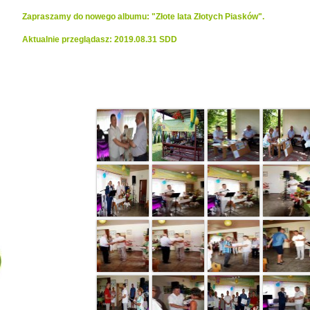
Zapraszamy do nowego albumu: "Złote lata Złotych Piasków".
Aktualnie przeglądasz: 2019.08.31 SDD
Realizacje