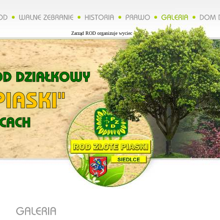
Zarząd ROD organizuje wycieczkę do Lublina więcej na naszej stronie.*****