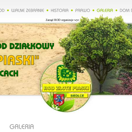
Zarząd ROD organizuje wycieczkę do Lublina więcej na naszej stronie.**