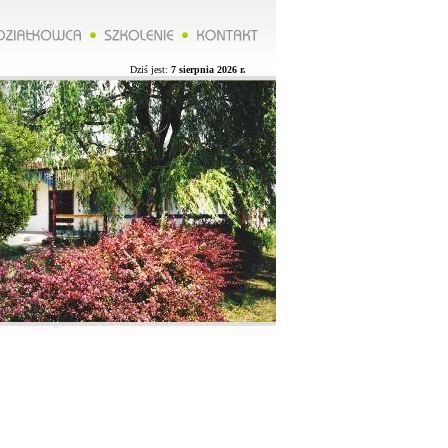
********Zarząd ROD organizuje wycieczkę do Lublina więcej na naszej stronie.**********Zarząd ROD organiz
Dziś jest:
7 sierpnia 2026 r.